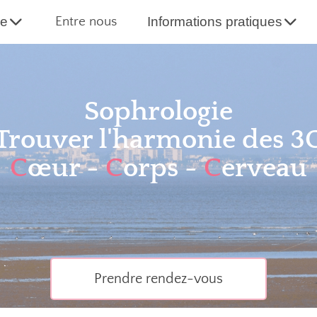
he
Entre nous
Informations pratiques
Sophrologie
Trouver l'harmonie des 3
C
œur -
C
orps -
C
erveau
Prendre rendez-vous