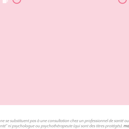
ne se substituent pas à une consultation chez un professionnel de santé ou
santé" ni psychologue ou psychothérapeute (qui sont des titres protégés),
ma