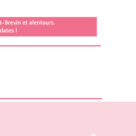
-Brevin et alentours.
dates !