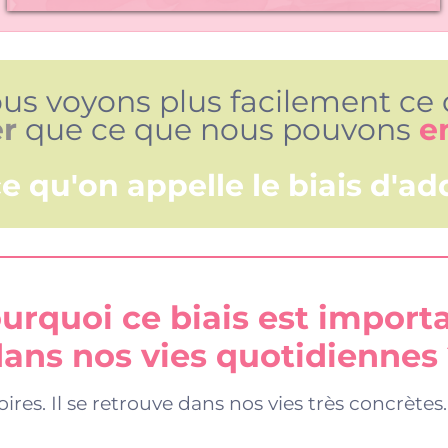
ous voyons plus facilement c
er
que ce que nous pouvons
e
ce qu'on appelle le biais d'add
urquoi ce biais est import
ans nos vies quotidiennes
oires. Il se retrouve dans nos vies très concrètes.