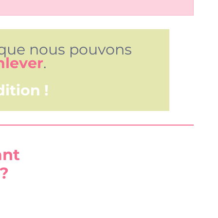
e que nous pouvons
nlever
.
ition !
ant
 ?