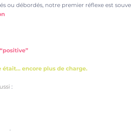
s ou débordés, notre premier réflexe est souve
on
“positive”
e était… encore plus de charge.
ussi
: