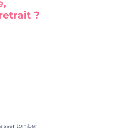
e,
retrait ?
aisser tomber