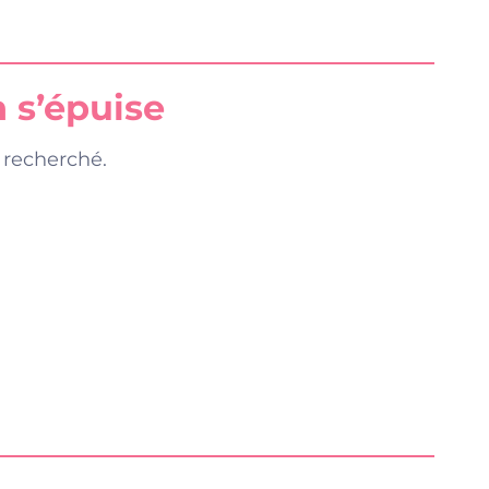
n s’épuise
i recherché.